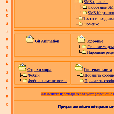
SMS
-приколы
В
Любовные SM
О
SMS Картинк
Р
Тосты и поздрав
А
Фоменко
З
В
Gif Animation
Здоровье
Лечение медом
Л
Народные рец
Е
К
Страхи мира
Гостевая книга
А
Фобии
Добавить сообщ
Л
Фобии знаменитостей
Прочитать сооб
О
Для лучшего просмотра используйте разрешение 
В
О
Предлагаю обмен обзорами ме