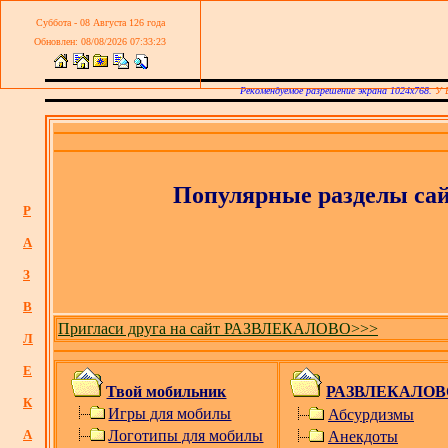
Суббота - 08 Августа 126 года
Обновлен: 08/08/2026 07:33:23
Рекомендуемое разрешение экрана 1024х768.
У 
Популярные разделы сай
Р
А
З
В
Пригласи друга на сайт РАЗВЛЕКАЛОВО>>>
Л
Е
Твой мобильник
РАЗВЛЕКАЛОВ
К
Игры для мобилы
Абсурдизмы
А
Логотипы для мобилы
Анекдоты