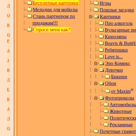
Бесплатные картинки
Игры
Л
Мелодии для мобилы
Пошлые загадки
О
Стань партнером по
Картинки
продажам!!!
Про алкоголь
В
Спроси меня как?
Вульгарные р
О
Киноляпы
Р
Beavis
& ButtH
Ребятишки
А
Love is...
З
Эро Комикс
Девочки
В
Бикини
Л
Обои
Е
®
от Maxim
Фотоприколы
К
Автомобиль
А
Животные
Политическ
Л
Рекламные
О
Почетные грамо