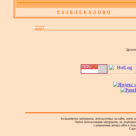
Р
А
З
В
Л
Е
К
А
Л
О
В
О
назад
"Дружба
Большинство материалов, используемых на сайте, взято и
Любое использование материалов, их подборки,
с разрешения автора сайта и тол
Copy